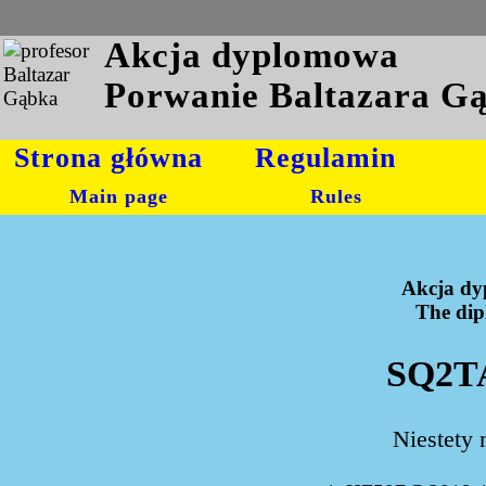
Akcja dyplomowa
Porwanie Baltazara G
Strona główna
Regulamin
Main page
Rules
Akcja dy
The dipl
SQ2TA
Niestety 