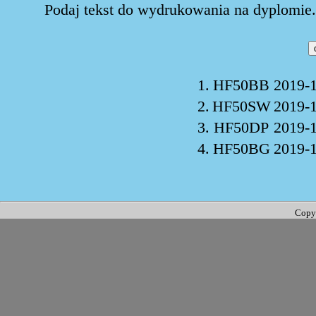
Podaj tekst do wydrukowania na dyplomie. 
1.
HF50BB
2019-1
2.
HF50SW
2019-1
3.
HF50DP
2019-1
4.
HF50BG
2019-1
Copy