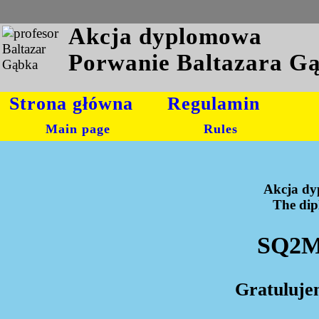
Akcja dyplomowa
Porwanie Baltazara G
Strona główna
Regulamin
Main page
Rules
Akcja dy
The dipl
SQ2MT
Gratuluje