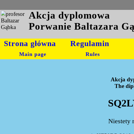
Akcja dyplomowa
Porwanie Baltazara G
Strona główna
Regulamin
Main page
Rules
Akcja dy
The dipl
SQ2LY
Niestety 