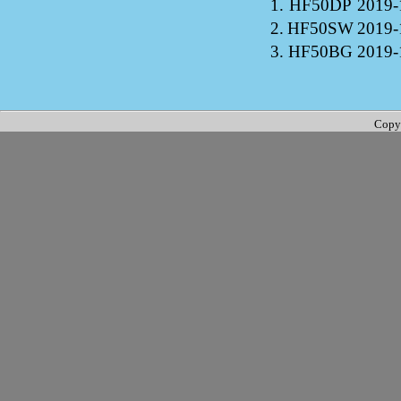
1.
HF50DP
2019-
2.
HF50SW
2019-
3.
HF50BG
2019-
Copy