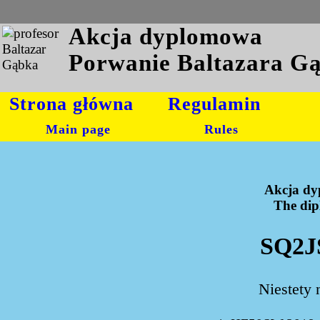
Akcja dyplomowa
Porwanie Baltazara G
Strona główna
Regulamin
Main page
Rules
Akcja dy
The dipl
SQ2J
Niestety 