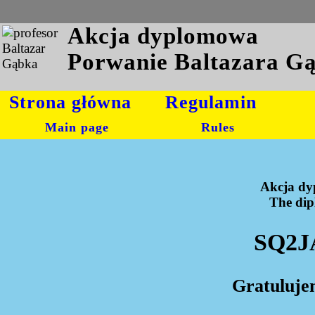
Akcja dyplomowa
Porwanie Baltazara G
Strona główna
Regulamin
Main page
Rules
Akcja dy
The dipl
SQ2J
Gratuluje