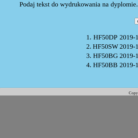
Podaj tekst do wydrukowania na dyplomie. 
1.
HF50DP
2019-1
2.
HF50SW
2019-1
3.
HF50BG
2019-1
4.
HF50BB
2019-1
Copy