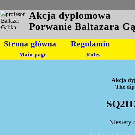
Akcja dyplomowa
Porwanie Baltazara G
Strona główna
Regulamin
Main page
Rules
Akcja dy
The dipl
SQ2HX
Niestety 