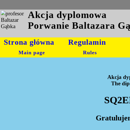
Akcja dyplomowa
Porwanie Baltazara G
Strona główna
Regulamin
Main page
Rules
Akcja dy
The dipl
SQ2EE
Gratuluje