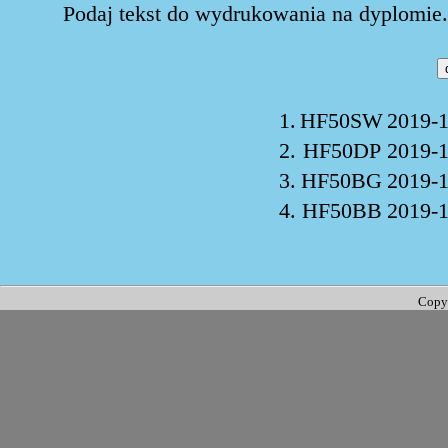
Podaj tekst do wydrukowania na dyplomie. 
1.
HF50SW
2019-1
2.
HF50DP
2019-1
3.
HF50BG
2019-1
4.
HF50BB
2019-1
Copy