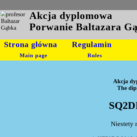
Akcja dyplomowa
Porwanie Baltazara G
Strona główna
Regulamin
Main page
Rules
Akcja dy
The dipl
SQ2DR
Niestety 