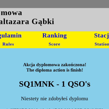
lomowa
altazara Gąbki
gulamin
Ranking
Stac
Rules
Score
Statio
Akcja dyplomowa zakończona!
The diploma action is finish!
SQ1MNK - 1 QSO's
Niestety nie zdobyłeś dyplomu