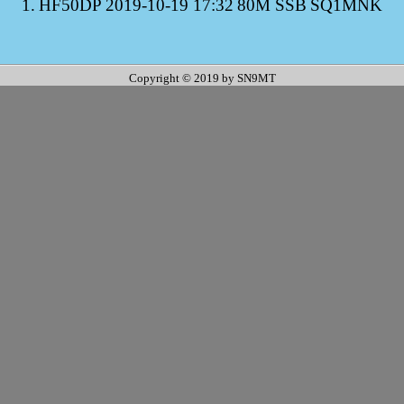
1.
HF50DP
2019-10-19 17:32
80M SSB
SQ1MNK
Copyright © 2019 by SN9MT