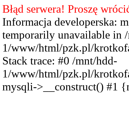
Błąd serwera! Proszę wróci
Informacja developerska: m
temporarily unavailable in 
1/www/html/pzk.pl/krotkof
Stack trace: #0 /mnt/hdd-
1/www/html/pzk.pl/krotkof
mysqli->__construct() #1 