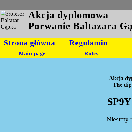
Akcja dyplomowa
Porwanie Baltazara G
Strona główna
Regulamin
Main page
Rules
Akcja dy
The dipl
SP9Y
Niestety 