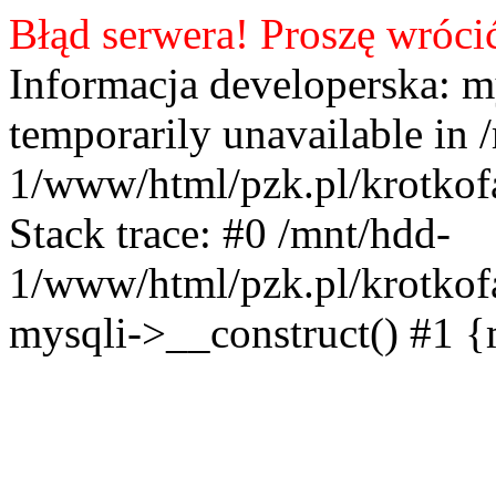
Błąd serwera! Proszę wróci
Informacja developerska: m
temporarily unavailable in 
1/www/html/pzk.pl/krotkof
Stack trace: #0 /mnt/hdd-
1/www/html/pzk.pl/krotkof
mysqli->__construct() #1 