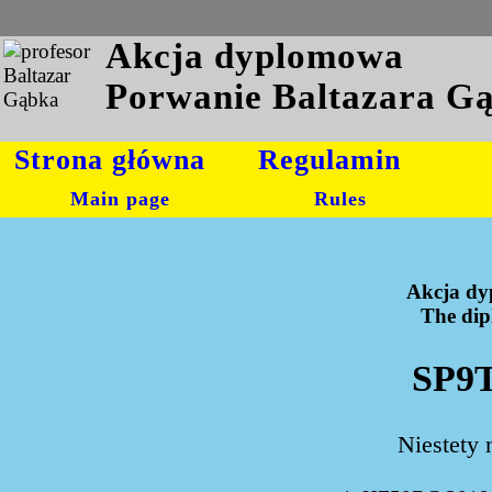
Akcja dyplomowa
Porwanie Baltazara G
Strona główna
Regulamin
Main page
Rules
Akcja dy
The dipl
SP9T
Niestety 