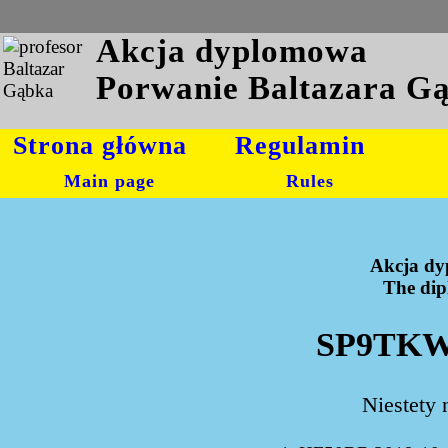
Akcja dyplomowa
Porwanie Baltazara G
Strona główna
Regulamin
Main page
Rules
Akcja dy
The dipl
SP9TKW/
Niestety 