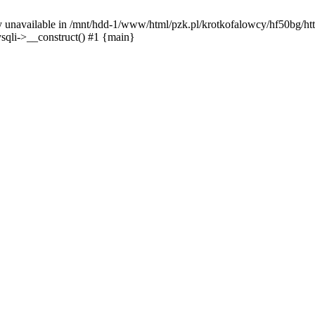
y unavailable in /mnt/hdd-1/www/html/pzk.pl/krotkofalowcy/hf50bg/htt
sqli->__construct() #1 {main}