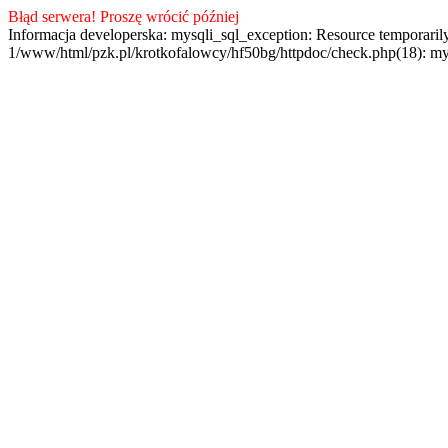
Błąd serwera! Proszę wrócić później
Informacja developerska: mysqli_sql_exception: Resource temporaril
1/www/html/pzk.pl/krotkofalowcy/hf50bg/httpdoc/check.php(18): my