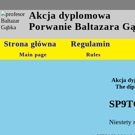
Akcja dyplomowa
Porwanie Baltazara G
Strona główna
Regulamin
Main page
Rules
Akcja dy
The dipl
SP9T
Niestety 