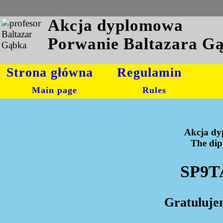
Akcja dyplomowa
Porwanie Baltazara G
Strona główna
Regulamin
Main page
Rules
Akcja dy
The dipl
SP9T
Gratuluje