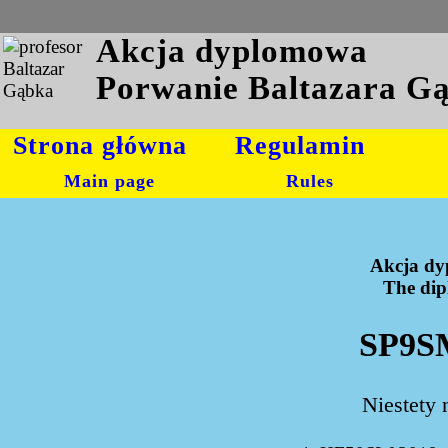
Akcja dyplomowa
Porwanie Baltazara G
Strona główna
Regulamin
Main page
Rules
Akcja dy
The dipl
SP9SM
Niestety 