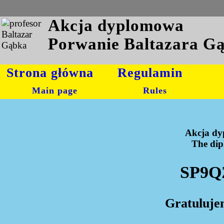
Akcja dyplomowa
Porwanie Baltazara G
Strona główna
Regulamin
Main page
Rules
Akcja dy
The dipl
SP9QZ
Gratuluje