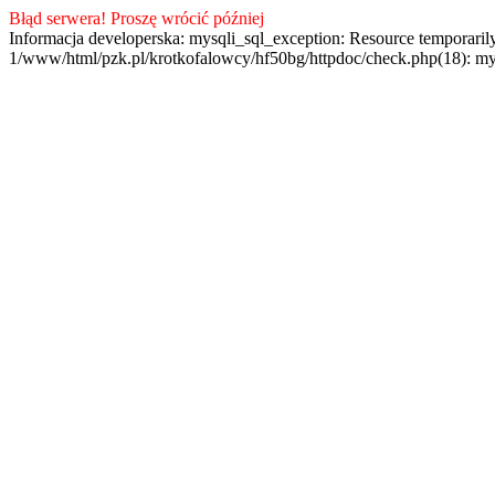
Błąd serwera! Proszę wrócić później
Informacja developerska: mysqli_sql_exception: Resource temporaril
1/www/html/pzk.pl/krotkofalowcy/hf50bg/httpdoc/check.php(18): my