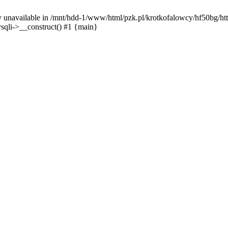
y unavailable in /mnt/hdd-1/www/html/pzk.pl/krotkofalowcy/hf50bg/htt
sqli->__construct() #1 {main}