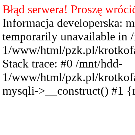
Błąd serwera! Proszę wróci
Informacja developerska: m
temporarily unavailable in 
1/www/html/pzk.pl/krotkof
Stack trace: #0 /mnt/hdd-
1/www/html/pzk.pl/krotkof
mysqli->__construct() #1 