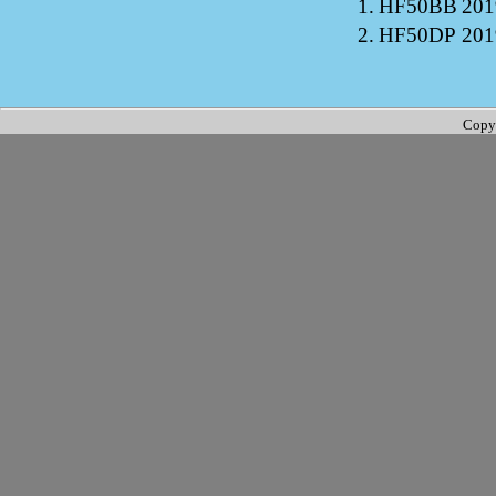
1.
HF50BB
201
2.
HF50DP
201
Copy