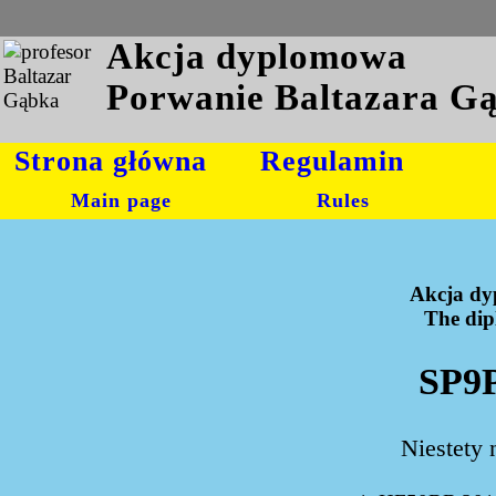
Akcja dyplomowa
Porwanie Baltazara G
Strona główna
Regulamin
Main page
Rules
Akcja dy
The dipl
SP9P
Niestety 