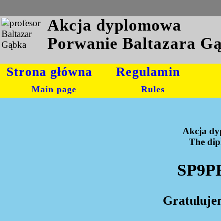
Akcja dyplomowa
Porwanie Baltazara G
Strona główna
Regulamin
Main page
Rules
Akcja dy
The dipl
SP9PE
Gratuluje