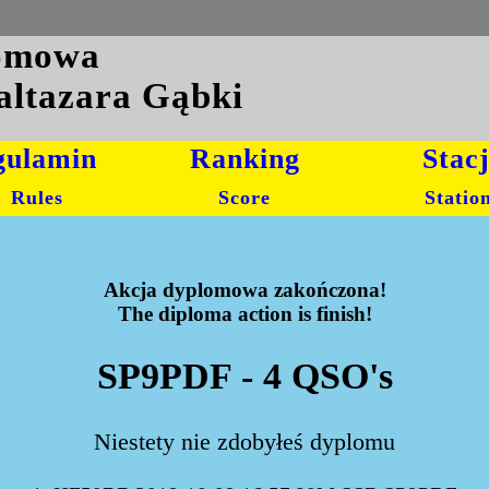
lomowa
altazara Gąbki
gulamin
Ranking
Stac
Rules
Score
Statio
Akcja dyplomowa zakończona!
The diploma action is finish!
SP9PDF - 4 QSO's
Niestety nie zdobyłeś dyplomu