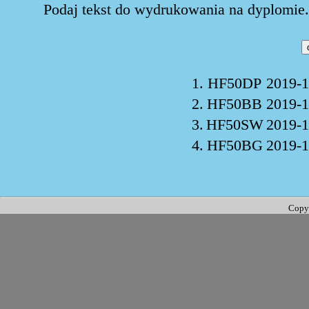
Podaj tekst do wydrukowania na dyplomie. 
1.
HF50DP
2019-1
2.
HF50BB
2019-1
3.
HF50SW
2019-1
4.
HF50BG
2019-1
Copy