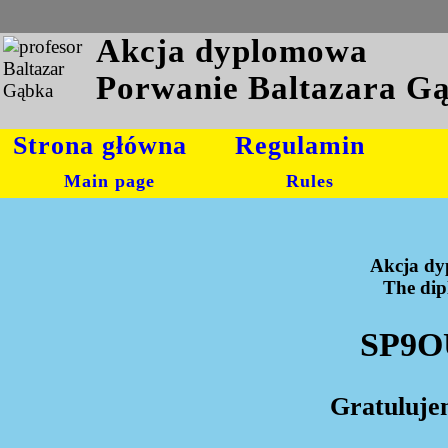
Akcja dyplomowa
Porwanie Baltazara G
Strona główna
Regulamin
Main page
Rules
Akcja dy
The dipl
SP9OU
Gratuluje