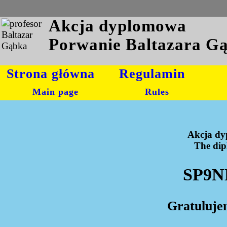
Akcja dyplomowa
Porwanie Baltazara G
Strona główna
Regulamin
Main page
Rules
Akcja dy
The dipl
SP9NL
Gratuluje