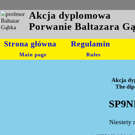
Akcja dyplomowa
Porwanie Baltazara G
Strona główna
Regulamin
Main page
Rules
Akcja dy
The dipl
SP9NL
Niestety 