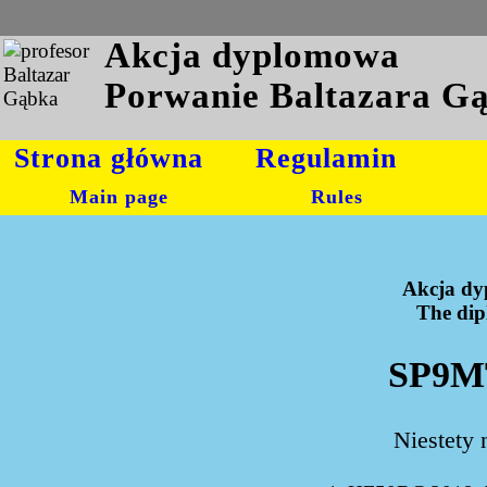
Akcja dyplomowa
Porwanie Baltazara G
Strona główna
Regulamin
Main page
Rules
Akcja dy
The dipl
SP9MT
Niestety 