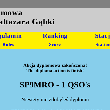
lomowa
altazara Gąbki
gulamin
Ranking
Stac
Rules
Score
Statio
Akcja dyplomowa zakończona!
The diploma action is finish!
SP9MRO - 1 QSO's
Niestety nie zdobyłeś dyplomu