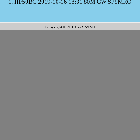
1.
HF50BG
2019-10-16 18:31
80M CW
SP9MRO
Copyright © 2019 by SN9MT