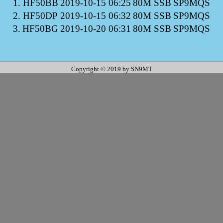
1.
HF50BB
2019-10-15 06:25
80M SSB
SP9MQS
2.
HF50DP
2019-10-15 06:32
80M SSB
SP9MQS
3.
HF50BG
2019-10-20 06:31
80M SSB
SP9MQS
Copyright © 2019 by SN9MT