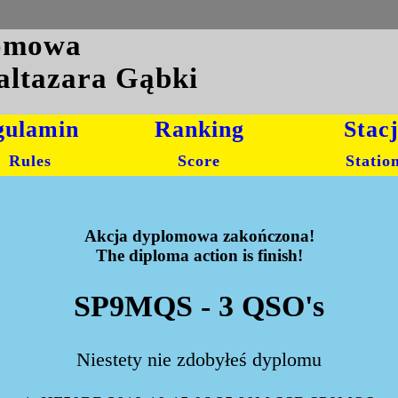
lomowa
altazara Gąbki
gulamin
Ranking
Stac
Rules
Score
Statio
Akcja dyplomowa zakończona!
The diploma action is finish!
SP9MQS - 3 QSO's
Niestety nie zdobyłeś dyplomu