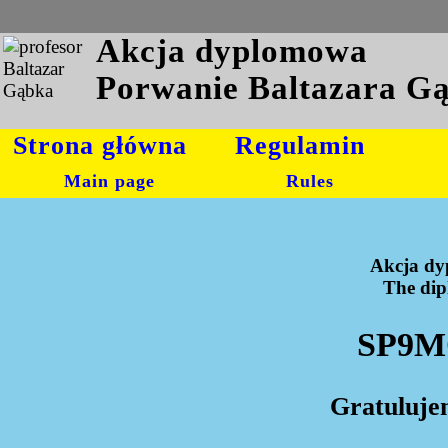
Akcja dyplomowa
Porwanie Baltazara G
Strona główna
Regulamin
Main page
Rules
Akcja dy
The dipl
SP9MQ
Gratuluje