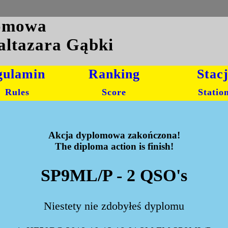
lomowa
altazara Gąbki
gulamin
Ranking
Stac
Rules
Score
Statio
Akcja dyplomowa zakończona!
The diploma action is finish!
SP9ML/P - 2 QSO's
Niestety nie zdobyłeś dyplomu