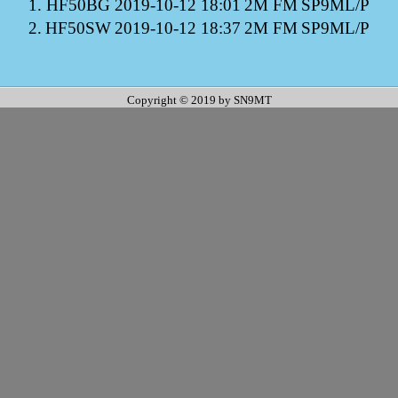
1.
HF50BG
2019-10-12 18:01
2M FM
SP9ML/P
2.
HF50SW
2019-10-12 18:37
2M FM
SP9ML/P
Copyright © 2019 by SN9MT