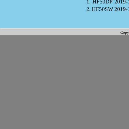
1.
HF50DP
2019-
2.
HF50SW
2019-
Copy