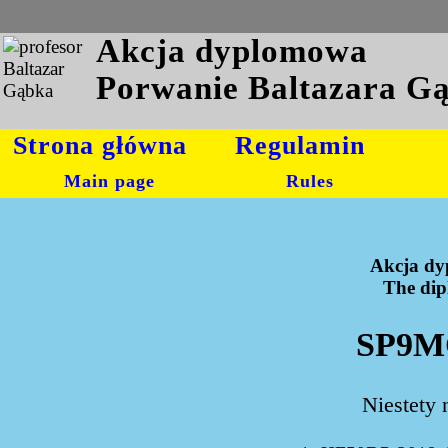
Akcja dyplomowa
Porwanie Baltazara G
Strona główna
Regulamin
Main page
Rules
Akcja dy
The dipl
SP9MC
Niestety 