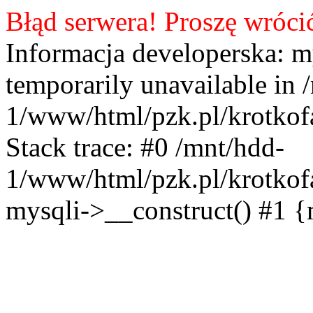
Błąd serwera! Proszę wróci
Informacja developerska: m
temporarily unavailable in 
1/www/html/pzk.pl/krotkof
Stack trace: #0 /mnt/hdd-
1/www/html/pzk.pl/krotkof
mysqli->__construct() #1 