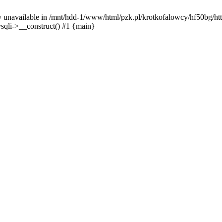
y unavailable in /mnt/hdd-1/www/html/pzk.pl/krotkofalowcy/hf50bg/htt
sqli->__construct() #1 {main}