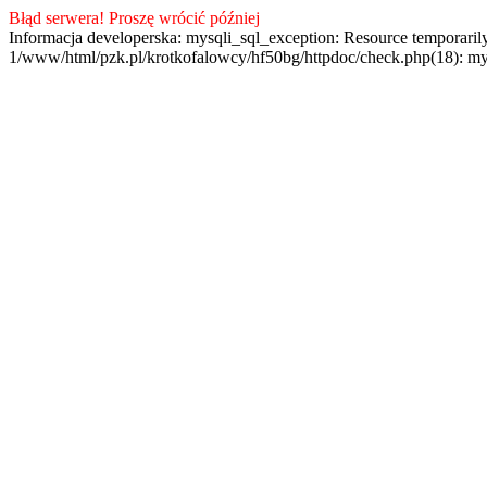
Błąd serwera! Proszę wrócić później
Informacja developerska: mysqli_sql_exception: Resource temporaril
1/www/html/pzk.pl/krotkofalowcy/hf50bg/httpdoc/check.php(18): my