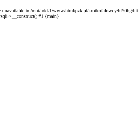
y unavailable in /mnt/hdd-1/www/html/pzk.pl/krotkofalowcy/hf50bg/htt
sqli->__construct() #1 {main}