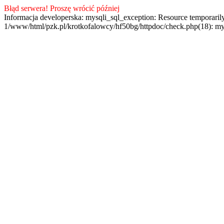
Błąd serwera! Proszę wrócić później
Informacja developerska: mysqli_sql_exception: Resource temporaril
1/www/html/pzk.pl/krotkofalowcy/hf50bg/httpdoc/check.php(18): my