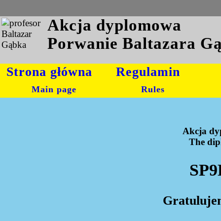
Akcja dyplomowa
Porwanie Baltazara G
Strona główna
Regulamin
Main page
Rules
Akcja dy
The dipl
SP9
Gratuluje