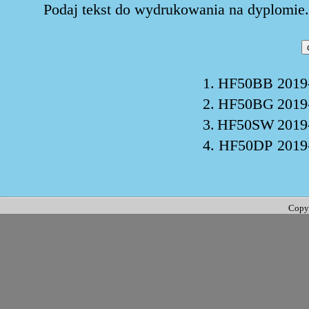
Podaj tekst do wydrukowania na dyplomie. 
1.
HF50BB
2019
2.
HF50BG
2019
3.
HF50SW
2019
4.
HF50DP
2019
Copy