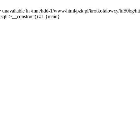
y unavailable in /mnt/hdd-1/www/html/pzk.pl/krotkofalowcy/hf50bg/htt
sqli->__construct() #1 {main}