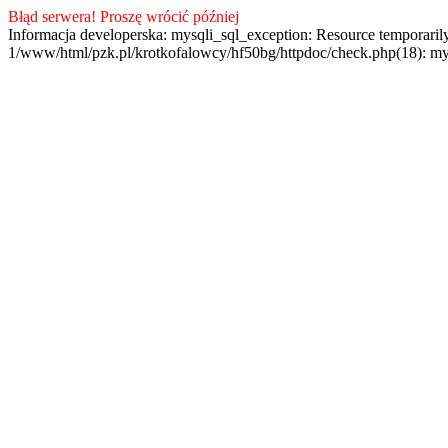
Błąd serwera! Proszę wrócić później
Informacja developerska: mysqli_sql_exception: Resource temporaril
1/www/html/pzk.pl/krotkofalowcy/hf50bg/httpdoc/check.php(18): my