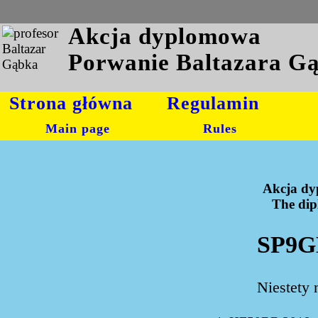
Akcja dyplomowa
Porwanie Baltazara G
Strona główna
Regulamin
Main page
Rules
Akcja dy
The dipl
SP9G
Niestety 