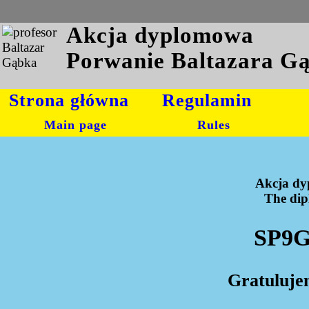
Akcja dyplomowa
Porwanie Baltazara G
Strona główna
Regulamin
Main page
Rules
Akcja dy
The dipl
SP9G
Gratuluje