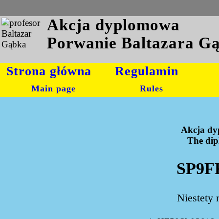
Akcja dyplomowa
Porwanie Baltazara G
Strona główna
Regulamin
Main page
Rules
Akcja dy
The dipl
SP9FK
Niestety 