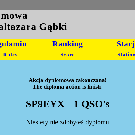
lomowa
altazara Gąbki
gulamin
Ranking
Stac
Rules
Score
Statio
Akcja dyplomowa zakończona!
The diploma action is finish!
SP9EYX - 1 QSO's
Niestety nie zdobyłeś dyplomu