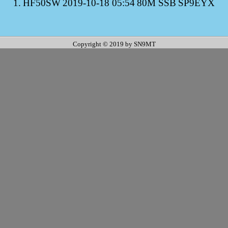
1.
HF50SW
2019-10-18 05:54
80M SSB
SP9EYX
Copyright © 2019 by SN9MT