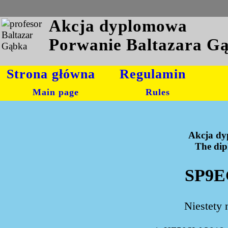
Akcja dyplomowa
Porwanie Baltazara G
Strona główna
Regulamin
Main page
Rules
Akcja dy
The dipl
SP9E
Niestety 