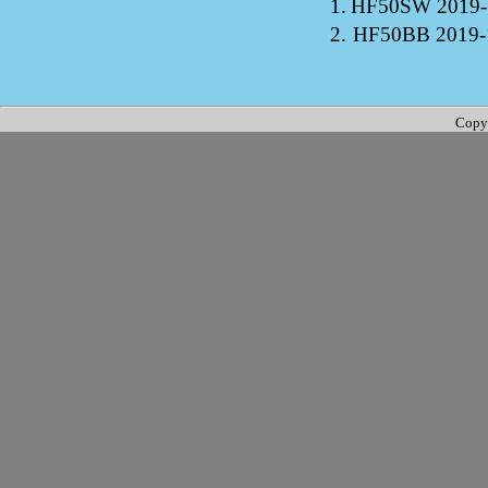
1.
HF50SW
2019-
2.
HF50BB
2019-
Copy