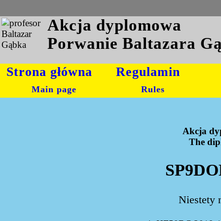
Akcja dyplomowa
Porwanie Baltazara G
Strona główna
Regulamin
Main page
Rules
Akcja dy
The dipl
SP9DOM
Niestety 