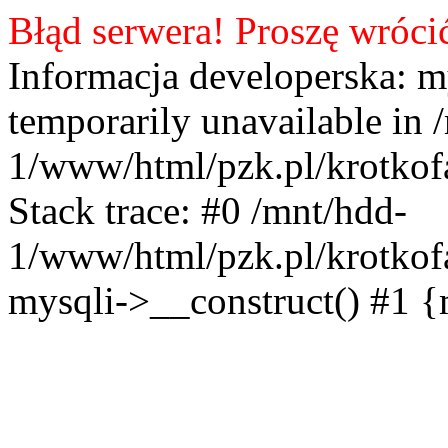
Błąd serwera! Proszę wróci
Informacja developerska: m
temporarily unavailable in 
1/www/html/pzk.pl/krotkof
Stack trace: #0 /mnt/hdd-
1/www/html/pzk.pl/krotkof
mysqli->__construct() #1 