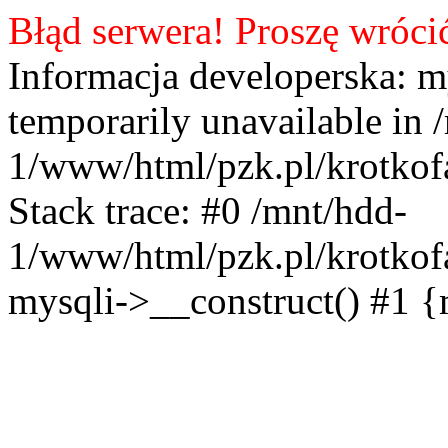
Błąd serwera! Proszę wróci
Informacja developerska: m
temporarily unavailable in 
1/www/html/pzk.pl/krotkof
Stack trace: #0 /mnt/hdd-
1/www/html/pzk.pl/krotkof
mysqli->__construct() #1 