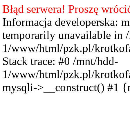
Błąd serwera! Proszę wróci
Informacja developerska: m
temporarily unavailable in 
1/www/html/pzk.pl/krotkof
Stack trace: #0 /mnt/hdd-
1/www/html/pzk.pl/krotkof
mysqli->__construct() #1 