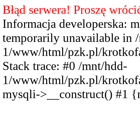
Błąd serwera! Proszę wróci
Informacja developerska: m
temporarily unavailable in 
1/www/html/pzk.pl/krotkof
Stack trace: #0 /mnt/hdd-
1/www/html/pzk.pl/krotkof
mysqli->__construct() #1 