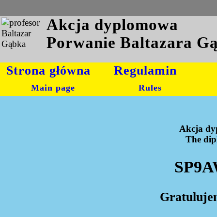
Akcja dyplomowa
Porwanie Baltazara G
Strona główna
Regulamin
Main page
Rules
Akcja dy
The dipl
SP9AW
Gratuluje