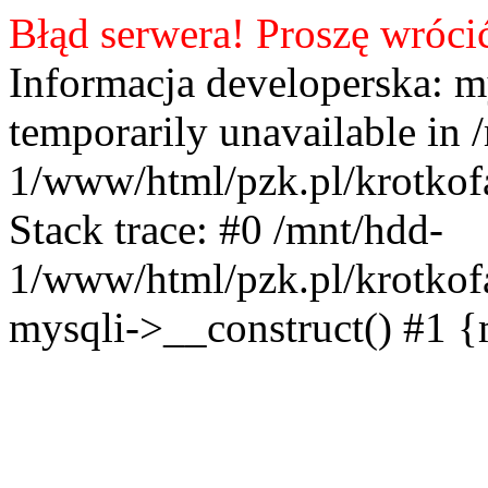
Błąd serwera! Proszę wróci
Informacja developerska: m
temporarily unavailable in 
1/www/html/pzk.pl/krotkof
Stack trace: #0 /mnt/hdd-
1/www/html/pzk.pl/krotkof
mysqli->__construct() #1 